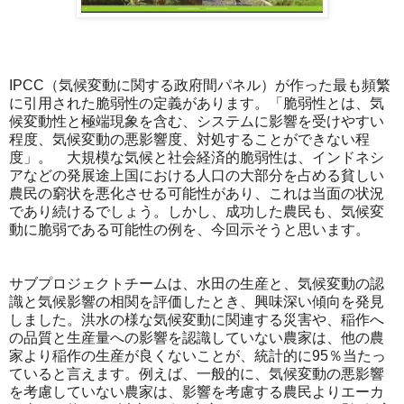
IPCC（気候変動に関する政府間パネル）が作った最も頻繁
に引用された脆弱性の定義があります。「脆弱性とは、気
候変動性と極端現象を含む、システムに影響を受けやすい
程度、気候変動の悪影響度、対処することができない程
度」。 大規模な気候と社会経済的脆弱性は、インドネシ
アなどの発展途上国における人口の大部分を占める貧しい
農民の窮状を悪化させる可能性があり、これは当面の状況
であり続けるでしょう。しかし、成功した農民も、気候変
動に脆弱である可能性の例を、今回示そうと思います。
サブプロジェクトチームは、水田の生産と、気候変動の認
識と気候影響の相関を評価したとき、興味深い傾向を発見
しました。洪水の様な気候変動に関連する災害や、稲作へ
の品質と生産量への影響を認識していない農家は、他の農
家より稲作の生産が良くないことが、統計的に95％当たっ
ていると言えます。例えば、一般的に、気候変動の悪影響
を考慮していない農家は、影響を考慮する農民よりエーカ