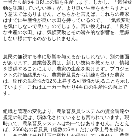
ー当たり約5キロ以上の稲を生産します。しかし、「気候変
動を認識していない事」が、より良い生産をもたらすとい
う意味ではありません。どちらかと言えば、これらの農家
はすでに生産性が良い水田を持っているので、 「気候変動
を気にしないで良い」のでしょう。言い換えれば、「良好
な生産の水田」は、気候変動とその潜在的な影響を、意識
しない様にするのかもしれません。
農民の無視する事に影響を与えるかもしれない、別の側面
があります。農業普及員は、新しい技術を教えたり、情報
を提供することにより、農家の生産を助けます。プロジェ
クトの評価結果から、農業普及員から訓練を受けた農家
は、稲作の生産性が12％上昇する可能性があることを示し
ています。これはエーカー当たり4キロの生産性の向上で
す。
組織と管理の変化より、農業普及員システムの資金調達や
規定の制定は、弱体化されているとも言われています。現
時点で、農業普及システムは均一ではありません。たとえ
ば、2560名の普及員（総数の6％）だけが学士号を保持
し、その他はそれ以下の資格しか保持していません。農業