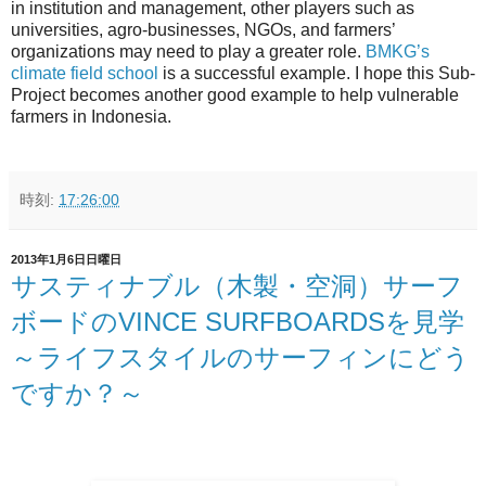
in institution and management, other players such as
universities, agro-businesses, NGOs, and farmers’
organizations may need to play a greater role.
BMKG’s
climate field school
is a successful example. I hope this Sub-
Project becomes another good example to help vulnerable
farmers in Indonesia.
時刻:
17:26:00
2013年1月6日日曜日
サスティナブル（木製・空洞）サーフ
ボードのVINCE SURFBOARDSを見学
～ライフスタイルのサーフィンにどう
ですか？～