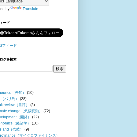
ed by
Translate
フィード
ログを検索
nounce（告知）
(10)
li（バリ島）
(28)
ok review（書評）
(8)
imate change（気候変動）
(72)
velopment（開発）
(22)
onomics（経済学）
(16)
i island（壱岐）
(9)
crofinance（マイクロファイナンス）