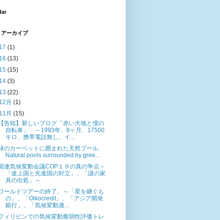
dar
 アーカイブ
17
(1)
16
(13)
15
(15)
14
(3)
13
(22)
12月
(1)
11月
(15)
【告知】新しいブログ「赤い大地と僕の
自転車」 ～1993年、8ヶ月、17500
キロ、携帯電話無し、イ...
緑のカーペットに囲まれた天然プール、
Natural pools surrounded by gree...
国連気候変動会議COP１９の真の争点～
「途上国と先進国の対立」、「謎の家
具の出処」～
ワールドツアーの終了。～「星を継ぐも
の」、「Oikocredit」、「アジア開発
銀行」、「気候変動適...
フィリピンでの気候変動脆弱性評価トレ