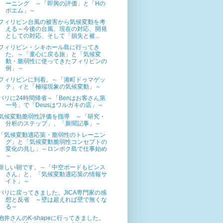
ーニング ～「即興の評価」と「Hの
ポエム」～
フィリピン台風の被害から気候変動を考
える～今後の台風、現在の対応、開発
としての対応、そして「損失と被...
フィリピン・シキホール島に行ってき
た。～「童心に戻る旅」と「気候変
動・脆弱性に使ってきたフィリピンの
例」～
フィリピンに到着。～「港町ドゥマゲッ
テ」ィと「極端現象の気候変動」～
バリに24時間帰省～「Benはお客さん第
一号」で「Deusはワルガキの店」～
気候変動脆弱性評価を指導 ～「研究・
分析のステップ」、「新聞記事」～
「気候変動適応策・脆弱性のトレーニン
グ」と「気候変動脆弱性コンセプトの
変化の兆し」～ロンボク島で仕事始め
～
新しい朝です。～「中空ボードもビンス
さん」と、「気候変動適応策の情報サ
イト」～
バリに戻ってきました。JICA専門家の感
想と反省 ～壁は超えれば壁で無くな
る～
抱井さんのK-shapeに行ってきました。