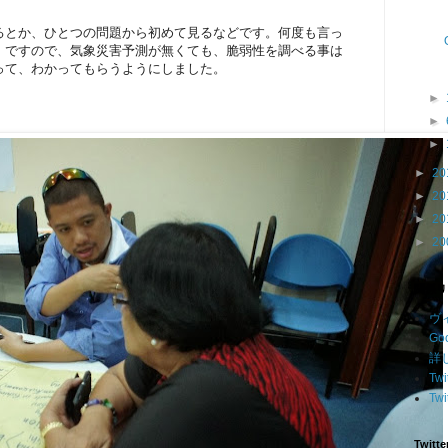
るとか、ひとつの問題から初めて見るなどです。何度も言っ
。ですので、気象災害予測が無くても、脆弱性を調べる事は
って、わかってもらうようにしました。
►
►
►
►
20
►
20
►
20
►
20
関係リ
ヴ
G
詳し
Tw
Twi
Twitte