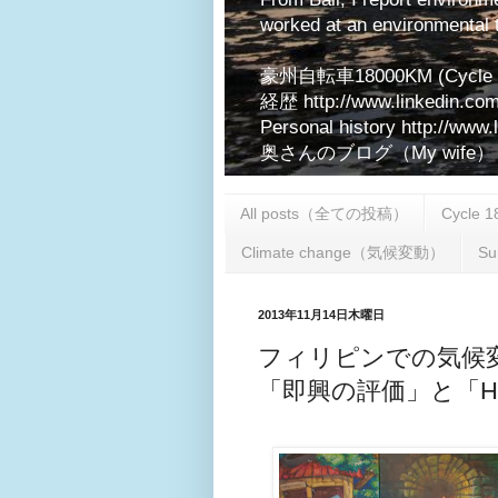
worked at an environmental t
豪州自転車18000KM (Cycle 180
経歴 http://www.linkedin.com
Personal history http://www.
奥さんのブログ（My wife） http:
All posts（全ての投稿）
Cycle 
Climate change（気候変動）
S
2013年11月14日木曜日
フィリピンでの気候
「即興の評価」と「