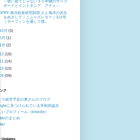
～使い捨てじゃない３０年物のサーフ
ボードとインドネシア、アチェ～
OPRF 海洋政策研究財団 人と海洋の共生
をめざして｜ニューズレター｜314号
｜サーフィンを通して環...
10月
(3)
6月
(1)
1月
(2)
12
(18)
11
(14)
10
(10)
09
(59)
ンク
ィラ経営予定の奥さんのブログ
oogleに見つけられている学術的論文
いプロフィール（linkedin）
itterのまとめ
tter
r Updates