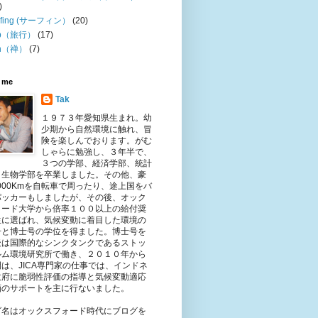
)
rfing (サーフィン）
(20)
ip（旅行）
(17)
n（禅）
(7)
 me
Tak
１９７３年愛知県生まれ。幼
少期から自然環境に触れ、冒
険を楽しんでおります。がむ
しゃらに勉強し、３年半で、
３つの学部、経済学部、統計
、生物学部を卒業しました。その他、豪
,000Kmを自転車で周ったり、途上国をバ
パッカーもしましたが、その後、オック
ォード大学から倍率１００以上の給付奨
生に選ばれ、気候変動に着目した環境の
号と博士号の学位を得ました。博士号を
後は国際的なシンクタンクであるストッ
ルム環境研究所で働き、２０１０年から
は、JICA専門家の仕事では、インドネ
政府に脆弱性評価の指導と気候変動適応
画のサポートを主に行ないました。
グ名はオックスフォード時代にブログを