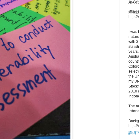
始め
経歴はL
http:/
I was 
nature
with 2
statis
years.
Austr
countr
Oxford
select
the U
my DPh
Stock
2010 a
Indon
The na
I star
Backg
http:/
詳細