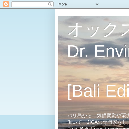
オック
Dr. Env
[Bali Edi
バリ島から、気候変動や環
働いて、JICAの専門家を
From Bali, I report environm