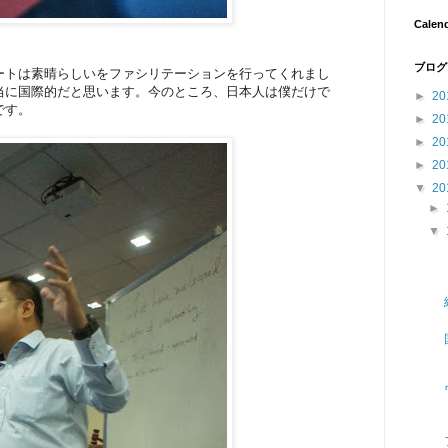
Calen
ブログ
ートは素晴らしいをファシリテーションを行ってくれまし
当に国際的だと思います。今のところ、日本人は僕だけで
►
20
です。
►
20
►
20
►
20
▼
20
►
▼