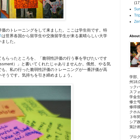
(17
Su
Tr
Ze
評価のトレーニングをして来ました。ここは学生街です。特
学
は世界各国から留学生や交換留学生が来る素晴らしい大学
About
いました。
てもらったところを、「脆弱性評価の行う事を学びたいです
bility assessment）」と書いてくれたじゃありませんか。俄然、やる気
でも、私の行った脆弱性評価のトレーニングが一番評価が高
いそうです。気持ちを引き締めましょう。
学部
州18
ック
スフ
学金
修士
修得
クホ
３年間
シア
策計
ブロ