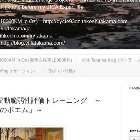
hinktank before my JICA Expert life.
00KM in Oz) http://cycle93oz.takeshitakama.com
/in/takama/ja
linkedin.com/in/takama
//blog.villatakama.com/
18000KM in Oz (豪州自転車18000KM)
Villa Takama blog (ヴィラ
urfing（サーフィン）
Bali（バリ島）
Faceb
変動脆弱性評価トレーニング ～
Hのポエム」～
Transl