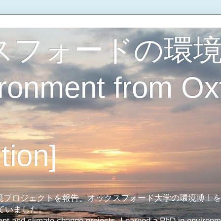
スフォードの環
ironment from Ox
tion]
境プロジェクトを報告。オックスフォード大学の環境博士
していました。
ent and climate change projects. I earned a PhD in environm