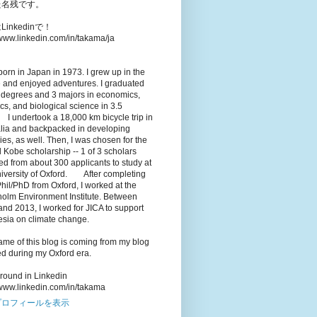
た名残です。
inkedinで！
/www.linkedin.com/in/takama/ja
born in Japan in 1973. I grew up in the
 and enjoyed adventures. I graduated
 degrees and 3 majors in economics,
tics, and biological science in 3.5
 I undertook a 18,000 km bicycle trip in
alia and backpacked in developing
ies, as well. Then, I was chosen for the
 Kobe scholarship -- 1 of 3 scholars
ed from about 300 applicants to study at
niversity of Oxford. After completing
il/PhD from Oxford, I worked at the
holm Environment Institute. Between
nd 2013, I worked for JICA to support
esia on climate change.
me of this blog is coming from my blog
ted during my Oxford era.
round in Linkedin
/www.linkedin.com/in/takama
プロフィールを表示