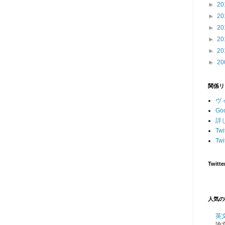
►
20
►
20
►
20
►
20
►
20
►
20
関係リ
ヴ
G
詳し
Tw
Twi
Twitte
人気の
英
論