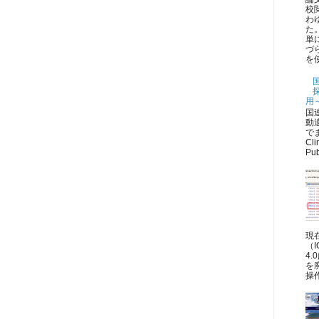
校
わゆ
た
単
づ
を
用
国
動
でま
Cli
Pub
現
（
4
を
操