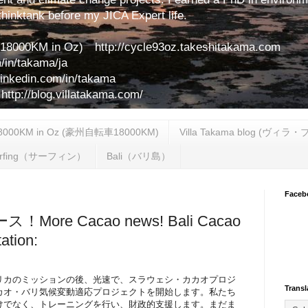
hinktank before my JICA Expert life.
00KM in Oz) http://cycle93oz.takeshitakama.com
/in/takama/ja
linkedin.com/in/takama
//blog.villatakama.com/
18000KM in Oz (豪州自転車18000KM)
Villa Takama blog (ヴィラ
urfing（サーフィン）
Bali（バリ島）
Faceb
re Cacao news! Bali Cacao
ation:
リカのミッションの後、光速で、スラウェシ・カカオプロジ
Transl
カオ・バリ気候変動適応プロジェクトを開始します。私たち
けでなく、トレーニングを行い、財政的支援します。まだま