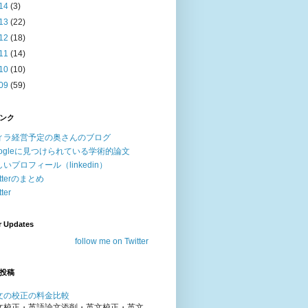
14
(3)
13
(22)
12
(18)
11
(14)
10
(10)
09
(59)
ンク
ィラ経営予定の奥さんのブログ
oogleに見つけられている学術的論文
いプロフィール（linkedin）
itterのまとめ
tter
r Updates
follow me on Twitter
投稿
文の校正の料金比較
文校正・英語論文添削・英文校正・英文