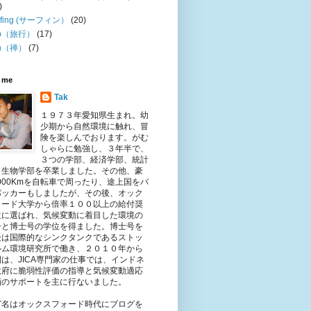
)
rfing (サーフィン）
(20)
ip（旅行）
(17)
n（禅）
(7)
 me
Tak
１９７３年愛知県生まれ。幼
少期から自然環境に触れ、冒
険を楽しんでおります。がむ
しゃらに勉強し、３年半で、
３つの学部、経済学部、統計
、生物学部を卒業しました。その他、豪
,000Kmを自転車で周ったり、途上国をバ
パッカーもしましたが、その後、オック
ォード大学から倍率１００以上の給付奨
生に選ばれ、気候変動に着目した環境の
号と博士号の学位を得ました。博士号を
後は国際的なシンクタンクであるストッ
ルム環境研究所で働き、２０１０年から
は、JICA専門家の仕事では、インドネ
政府に脆弱性評価の指導と気候変動適応
画のサポートを主に行ないました。
グ名はオックスフォード時代にブログを