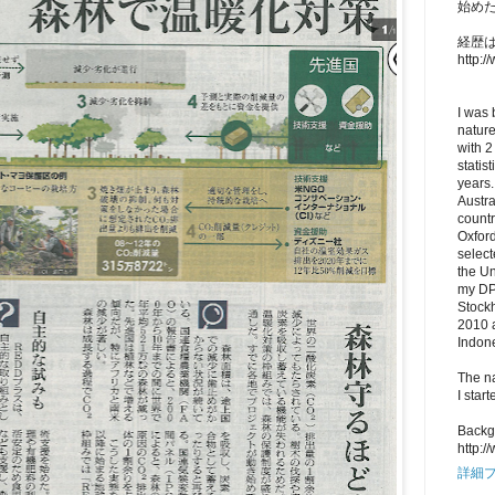
始め
経歴はL
http:/
I was 
nature
with 2
statis
years.
Austr
countr
Oxford
select
the U
my DPh
Stock
2010 a
Indon
The na
I star
Backg
http:/
詳細