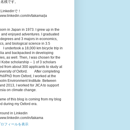
た名残です。
inkedinで！
/www.linkedin.com/in/takama/ja
born in Japan in 1973. I grew up in the
 and enjoyed adventures. I graduated
 degrees and 3 majors in economics,
tics, and biological science in 3.5
 I undertook a 18,000 km bicycle trip in
alia and backpacked in developing
ies, as well. Then, I was chosen for the
 Kobe scholarship -- 1 of 3 scholars
ed from about 300 applicants to study at
niversity of Oxford. After completing
il/PhD from Oxford, I worked at the
holm Environment Institute. Between
nd 2013, I worked for JICA to support
esia on climate change.
me of this blog is coming from my blog
ted during my Oxford era.
round in Linkedin
/www.linkedin.com/in/takama
プロフィールを表示