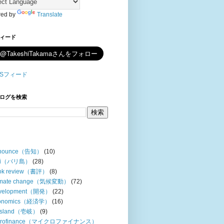
ed by
Translate
フィード
ログを検索
nounce（告知）
(10)
li（バリ島）
(28)
ok review（書評）
(8)
imate change（気候変動）
(72)
velopment（開発）
(22)
onomics（経済学）
(16)
i island（壱岐）
(9)
crofinance（マイクロファイナンス）