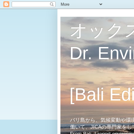
オック
Dr. Env
[Bali Edi
バリ島から、気候変動や環
働いて、JICAの専門家を
From Bali, I report environm