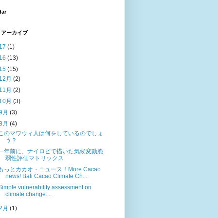
dar
 アーカイブ
17
(1)
16
(13)
15
(15)
12月
(2)
11月
(2)
10月
(3)
9月
(3)
8月
(4)
このマワウィ人は何をしているのでしょ
う？
一年前に、ナイロビで描いた気候変動脆
弱性評価マトリックス
もっとカカオ・ニュース！More Cacao
news! Bali Cacao Climate Ch...
Simple vulnerability assessment on
climate change:...
2月
(1)