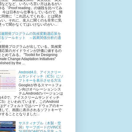
閲などなど、いろいろ言い方はあるがい
る「Proof reading」の値段を比べてみ
。 今は日本から仕事をしているので、簡
に同僚に「これ読んでくれる」とは聞き
らい。それに、友人に聞くのも非常に気
使って聞かなくてはいけないのがい...
国連開発プログラムの気候変動適応策を
探るツールキット ～因果関係分析の適
～
連開発プログラムが出している。気候変
適応策のガイドラインが評価に値するの
とめてみる。 "Toolkit for Designing
mate Change Adaptation Initiatives"
lished by the ...
Android4.0、アイスクリー
ムサンドイッチ（ICS）にソ
フトキーを表示させる方法
Googleが作るスマートフォ
ン向けオペレーションシス
テムAndroidのバージョンは
在4.0で、アイスクリームサンドイッチ
ICS）といわれています。このAndroid
.0はディフォルトではハードウェアのキー
廃して、画面に表示されるソフトキーで
作することとなりました...
サスティナブル（木製・空
洞）サーフボードのVINCE
SURFBOARDSを見学 ～ラ