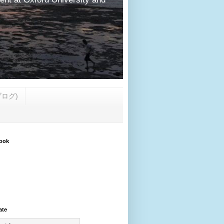
・ブログ)
ook
ate