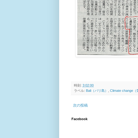
時刻:
3:02:00
ラベル:
Bali（バリ島）
,
Climate chan
次の投稿
Facebook