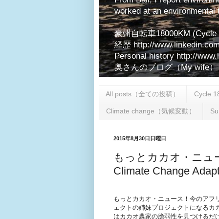
worked at an environmental t
豪州自転車18000KM (Cycle 180
経歴 http://www.linkedin.com
Personal history http://www.
奥さんのブログ（My wife） http:
All posts（全ての投稿）
Cycle 
Climate change（気候変動）
S
2015年8月30日日曜日
もっとカカオ・ニュース！Mo
Climate Change Adapt
もっとカカオ・ニュース！今のアフ
ェクトの姉妹プロジェクトになるカ
はカカオ農家の脆弱性を見つけるだ