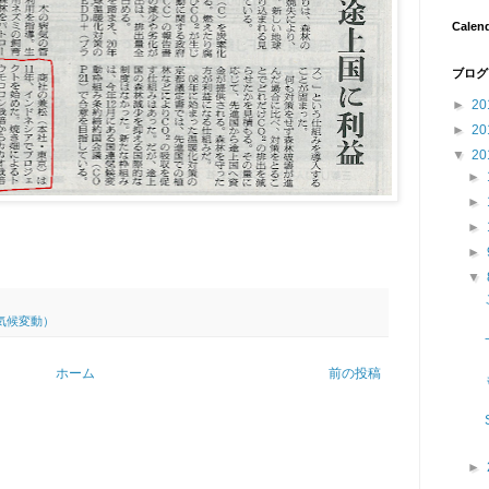
Calen
ブログ
►
20
►
20
▼
20
►
►
►
►
▼
ge（気候変動）
ホーム
前の投稿
►