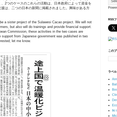
く、2つのケースのこれらの活動は、日本政府によって資金を
Power
支援は、二つの日本の新聞に掲載されました。興味がある方
RSS
be a sister project of the Sulawesi Cacao project. We will not
rmers, but also will do trainings and provide financial support.
pean Commission, these activities in the two cases are
 support from Japanese government was published in two
rested, let me know.
このブ
ラベル
An
Ba
Bo
Cl
De
Ec
Ik
Mi