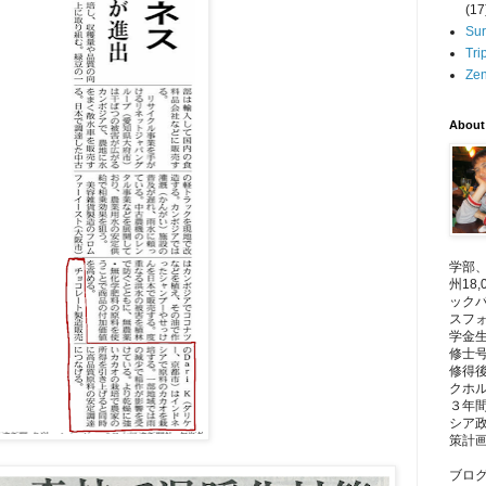
(17
Su
Tr
Ze
About
学部
州18
ック
スフ
学金
修士
修得
クホ
３年間
シア
策計
ブロ