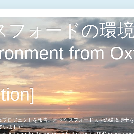
スフォードの環
ironment from Ox
tion]
境プロジェクトを報告。オックスフォード大学の環境博士
していました。
ent and climate change projects. I earned a PhD in environm